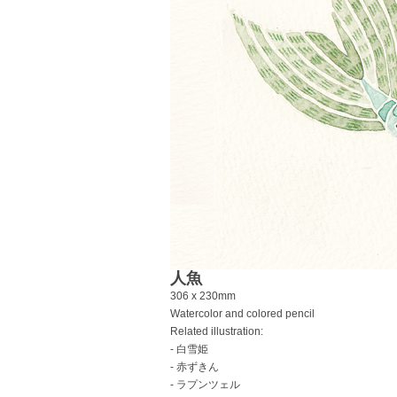
人魚
306 x 230mm
Watercolor and colored pencil
Related illustration:
- 白雪姫
- 赤ずきん
- ラプンツェル